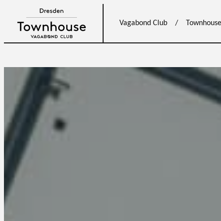
Vagabond Club
/
Townhouse