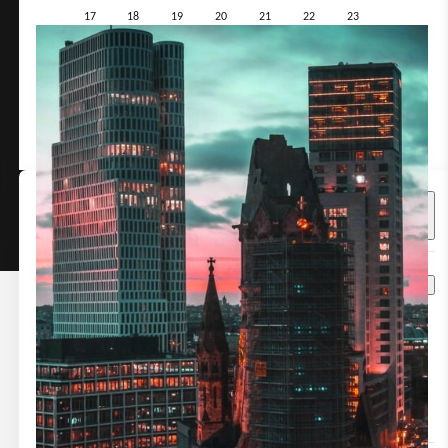
17
18
19
20
21
22
23
24
25
26
27
28
29
30
31
1
2
3
4
5
6
Rooms / Guest
Zimmer
1
Entfernen
Erwachsene
2
Alter 16+
Kinder
0
Alter 3-15
Kleinkinder
0
Alter 0-3