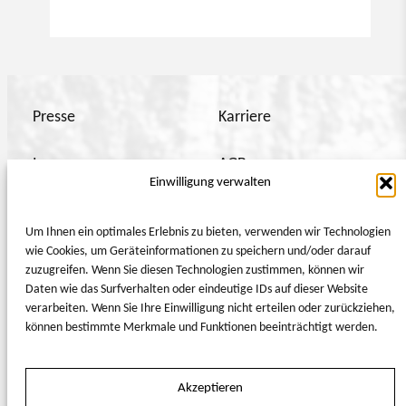
Presse
Karriere
Impressum
AGB
Einwilligung verwalten
Datenschutzerklärung
Barrierefreiheitserklärung
Um Ihnen ein optimales Erlebnis zu bieten, verwenden wir Technologien
wie Cookies, um Geräteinformationen zu speichern und/oder darauf
Cookie-Richtlinie (EU)
zuzugreifen. Wenn Sie diesen Technologien zustimmen, können wir
Daten wie das Surfverhalten oder eindeutige IDs auf dieser Website
verarbeiten. Wenn Sie Ihre Einwilligung nicht erteilen oder zurückziehen,
townhouse.berlin@vagabondclub.com
können bestimmte Merkmale und Funktionen beeinträchtigt werden.
+49 30 437470
Akzeptieren
Goethestraße 87, 10623 Berlin, Deutschland