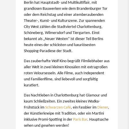
Berlin hat Hauptstadt- und Multikultiflair, mit
grandiosen Bauwerken wie dem Brandenburger Tor
oder dem Reichstag und einer atemberaubenden
Theater-, Kunst- und Kulturszene. Zur spannenden
City West zählen die Stadtviertel Charlottenburg,
Schöneberg, Wilmersdorf und Tiergarten. Einst
bekannt als „Neuer Westen“ ist dieser Teil Berlins
heute eines der schicksten und luxuriösesten
Shopping-Paradiese der Stadt.
Das zauberhafte Wolf Kino begrüßt Filmliebhaber aus
aller Welt in zwei kleinen Kinosälen mit extragroßen
roten Veloursesseln. Alle Filme, auch Independent
und Familienfilme, sind liebevoll und sorgfältig
kuratiert.
Das Nachtleben in Charlottenburg hat Glamour und
kaum Schließzeiten. Ein zweites kleines Wodka-
Frühstück im
Schwarzen Café
, ein Fassbier im
Diener
,
der Künstlerkneipe mit Tradition, oder ein Martini
inklusive Promi-Spotting in der
Paris Bar
. Hauptsache
sehen und gesehen werden!