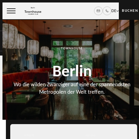
DE
BUCHEN
TOWNHOUSE
Berlin
Abreise
Mo. 10 Aug.
Wo die wilden Zwanziger auf eine der spannendsten
Zimmer / Gäste
Metropolen der Welt treffen.
,
1 Zimmer
2 Gäste
VERFÜGBARKEIT PRÜFEN
Ankunft
Abreise