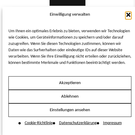
Einwilligung verwalten
Di
Mi
Do
Fr
Sa
So
29
30
31
1
2
Loft
Um Ihnen ein optimales Erlebnis zu bieten, verwenden wir Technologien
© Vagabond Club 2026
Website by
UP Hotel Agency
5
6
7
8
9
wie Cookies, um Geräteinformationen zu speichern und/oder darauf
zuzugreifen. Wenn Sie diesen Technologien zustimmen, können wir
12
13
14
15
16
Daten wie das Surfverhalten oder eindeutige IDs auf dieser Website
Zimmergröße
Kostenfreies
verarbeiten. Wenn Sie Ihre Einwilligung nicht erteilen oder zurückziehen,
Highspeed WLAN
19
20
21
22
23
48 m²
können bestimmte Merkmale und Funktionen beeinträchtigt werden.
26
27
28
29
30
Saint Charles
Minibar inkl.
Akzeptieren
Pflegeprodukte
2
3
4
5
6
Ablehnen
Nespresso
Deckenventilator
Kaffeemaschine
Einstellungen ansehen
Cookie-Richtlinie
Datenschutzerklärung
Impressum
DIESES ZIMMER BUCHEN