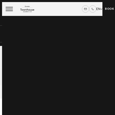
EN
BOOK
Departure
Fri 07 Aug
Rooms / Guests
,
1 Room
2 Guests
CHECK AVAILABILITY