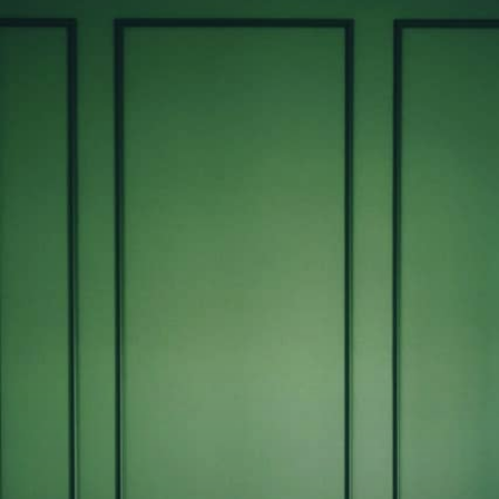
Vagabond Club
/
Townhous
Press
Imprint
Privacy Policy
townhouse.wismar@vagabondclub.com
Am Markt 24, 23966 Wismar, Germany
© Vagabond Club 2026