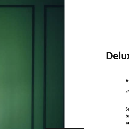
e Wismar
Book a Stay
Destination
Careers
Wismar
Delu
Terms & Conditions
Arrival
Sat 08 Aug
Accessibility Declaration
A
Ro
+49 3841 23 90
2
1 Ro
August
S
CHEC
b
Sun
Mon
Tue
Wed
Thu
Fri
a