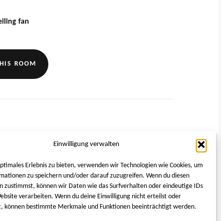
1
1
2
3
4
5
eiling fan
8
6
7
8
9
10
11
12
15
13
14
15
16
17
18
19
HIS ROOM
22
20
21
22
23
24
25
26
29
27
28
29
30
erview
Einwilligung verwalten
Remove
2
optimales Erlebnis zu bieten, verwenden wir Technologien wie Cookies, um
ouble rooms have a view of the historic market
mationen zu speichern und/oder darauf zuzugreifen. Wenn du diesen
ortable space, cosy box-spring beds and lovely extras
n zustimmst, können wir Daten wie das Surfverhalten oder eindeutige IDs
0
 this room type.
ebsite verarbeiten. Wenn du deine Einwilligung nicht erteilst oder
t, können bestimmte Merkmale und Funktionen beeinträchtigt werden.
0